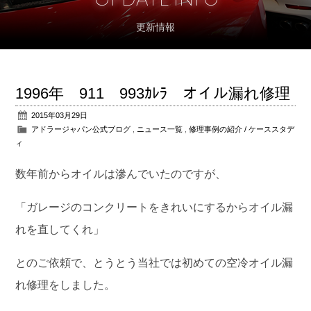
更新情報
アフターサポート
パーツ販売
1996年 911 993ｶﾚﾗ オイル漏れ修理
公式ブログ
2015年03月29日
アドラージャパン公式ブログ
,
ニュース一覧
,
修理事例の紹介 / ケーススタデ
会社概要
ィ
アクセス
数年前からオイルは滲んでいたのですが、
お問い合わせ
「ガレージのコンクリートをきれいにするからオイル漏
れを直してくれ」
とのご依頼で、とうとう当社では初めての空冷オイル漏
れ修理をしました。