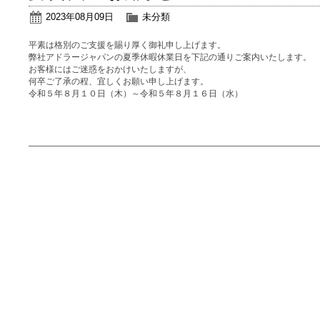
2023年08月09日
未分類
平素は格別のご支援を賜り厚く御礼申し上げます。
弊社アドラージャパンの夏季休暇休業日を下記の通りご案内いたします。
お客様にはご迷惑をおかけいたしますが、
何卒ご了承の程、宜しくお願い申し上げます。
令和５年８月１０日（木）～令和５年８月１６日（水）