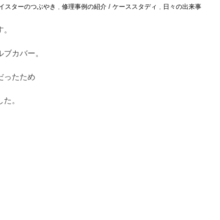
イスターのつぶやき
,
修理事例の紹介 / ケーススタディ
,
日々の出来事
す。
ルブカバー。
だったため
した。