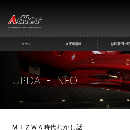
ニュース
在庫車情報
修理事例の紹
Update info
ＭＩＺＷＡ時代むかし話