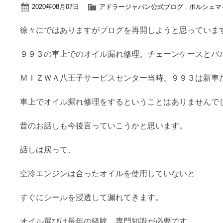
2020年08月07日
アドラージャパン公式ブログ
,
ポルシェマ
徐々にではありますがブログを再開しようと思っていま
９９３の車上でのオイル漏れ修理。チェーンケースとバ
ＭＩＺＷＡ八王子サービスセンター当時、９９３は新車
車上でオイル漏れ修理をするということはありませんで
昔のお話しも今後言っていこうかと思います。
話しは戻って、
空冷エンジンは合ったオイルを使用していないと
すぐにシールを浸透して漏れてきます。
オイル選びは長年の経験、専門知識が必要です。