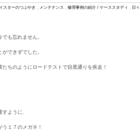
イスターのつぶやき
,
メンテナンス
,
修理事例の紹介 / ケーススタディ
,
日々
。
今でも忘れません。
とができずでした。
輩たちのようにロードテストで目黒通りを疾走！
渡すように、
がう１７のメガネ！