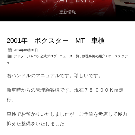
更新情報
アフターサポート
パーツ販売
2001年 ボクスター MT 車検
公式ブログ
2014年08月31日
アドラージャパン公式ブログ
,
ニュース一覧
,
修理事例の紹介 / ケーススタデ
会社概要
ィ
アクセス
右ハンドルのマニュアルです。珍しいです。
お問い合わせ
新車時からの管理顧客様です。現在７８,０００Ｋｍ走
行。
車検でお預かりいたしましたが、ご予算を考慮して極力
抑えた整備をいたしました。