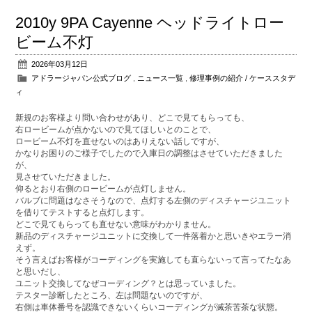
2010y 9PA Cayenne ヘッドライトロー
ビーム不灯
2026年03月12日
アドラージャパン公式ブログ
,
ニュース一覧
,
修理事例の紹介 / ケーススタデ
ィ
新規のお客様より問い合わせがあり、どこで見てもらっても、
右ロービームが点かないので見てほしいとのことで、
ロービーム不灯を直せないのはありえない話しですが、
かなりお困りのご様子でしたので入庫日の調整はさせていただきました
が、
見させていただきました。
仰るとおり右側のロービームが点灯しません。
バルブに問題はなさそうなので、点灯する左側のディスチャージユニット
を借りてテストすると点灯します。
どこで見てもらっても直せない意味がわかりません。
新品のディスチャージユニットに交換して一件落着かと思いきやエラー消
えず。
そう言えばお客様がコーディングを実施しても直らないって言ってたなあ
と思いだし、
ユニット交換してなぜコーディング？とは思っていました。
テスター診断したところ、左は問題ないのですが、
右側は車体番号を認識できないくらいコーディングが滅茶苦茶な状態。