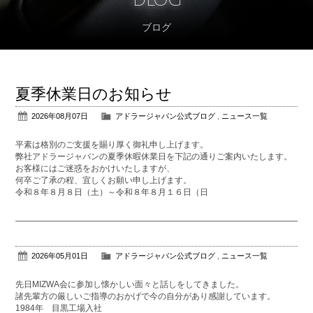
ブログ
アフターサポート
パーツ販売
夏季休業日のお知らせ
公式ブログ
2026年08月07日
アドラージャパン公式ブログ
,
ニュース一覧
会社概要
平素は格別のご支援を賜り厚く御礼申し上げます。
弊社アドラージャパンの夏季休暇休業日を下記の通りご案内いたします。
お客様にはご迷惑をおかけいたしますが、
アクセス
何卒ご了承の程、宜しくお願い申し上げます。
令和８年８月８日（土）～令和８年８月１６日（日
お問い合わせ
2026年05月01日
アドラージャパン公式ブログ
,
ニュース一覧
先日MIZWA会に参加し懐かしい面々と話しをしてきました。
諸先輩方の厳しいご指導のおかげで今の自分があり感謝しています。
1984年 目黒工場入社