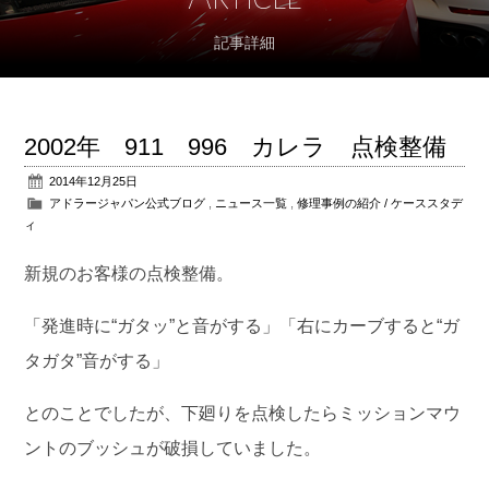
記事詳細
アフターサポート
パーツ販売
2002年 911 996 カレラ 点検整備
公式ブログ
2014年12月25日
アドラージャパン公式ブログ
,
ニュース一覧
,
修理事例の紹介 / ケーススタデ
会社概要
ィ
アクセス
新規のお客様の点検整備。
お問い合わせ
「発進時に“ガタッ”と音がする」「右にカーブすると“ガ
タガタ”音がする」
とのことでしたが、下廻りを点検したらミッションマウ
ントのブッシュが破損していました。