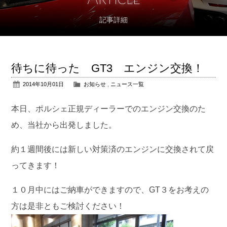
記事詳細
アフターサポート
パーツ販売
待ちに待った GT3 エンジン交換！
公式ブログ
2014年10月01日
お知らせ
,
ニュース一覧
会社概要
本日、ポルシェ正規ディーラーでのエンジン交換のた
め、当社から出発しました。
アクセス
約１週間後には新しい対策済のエンジンに交換されて戻
お問い合わせ
ってきます！
１０月中にはご納車ができますので、GT３をお考えの
方は是非ともご検討ください！