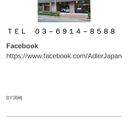
ＴＥＬ ０３－６９１４－８５８８
Facebook
https://www.facebook.com/AdlerJapan/
BY:岡崎