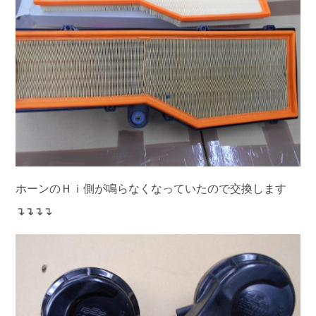
ホーンのＨｉ側が鳴らなくなっていたので交換します
↴↴↴↴