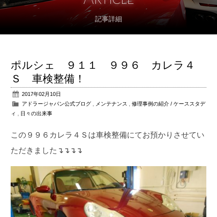
記事詳細
アフターサポート
パーツ販売
ポルシェ ９１１ ９９６ カレラ４
公式ブログ
Ｓ 車検整備！
2017年02月10日
会社概要
アドラージャパン公式ブログ
,
メンテナンス
,
修理事例の紹介 / ケーススタデ
ィ
,
日々の出来事
アクセス
この９９６カレラ４Ｓは車検整備にてお預かりさせてい
お問い合わせ
ただきました↴↴↴↴