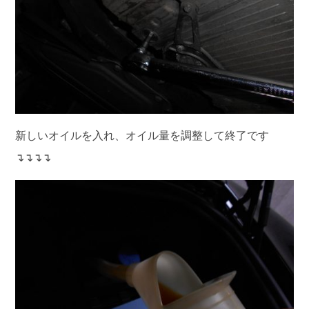
新しいオイルを入れ、オイル量を調整して終了です
↴↴↴↴