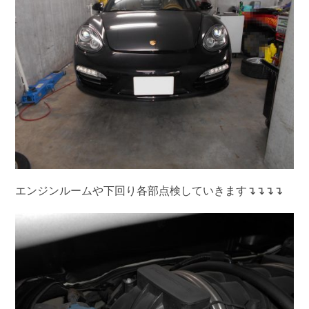
エンジンルームや下回り各部点検していきます↴↴↴↴