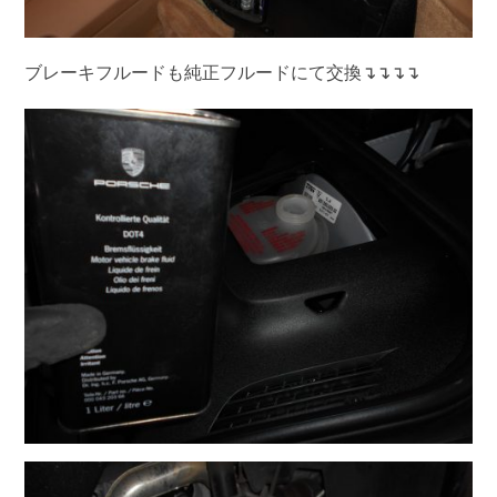
ブレーキフルードも純正フルードにて交換↴↴↴↴