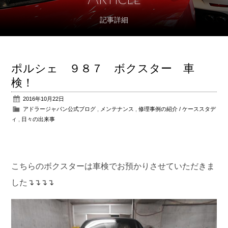
記事詳細
アフターサポート
パーツ販売
ポルシェ ９８７ ボクスター 車
公式ブログ
検！
2016年10月22日
会社概要
アドラージャパン公式ブログ
,
メンテナンス
,
修理事例の紹介 / ケーススタデ
ィ
,
日々の出来事
アクセス
お問い合わせ
こちらのボクスターは車検でお預かりさせていただきま
した↴↴↴↴