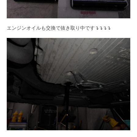
エンジンオイルも交換で抜き取り中です↴↴↴↴