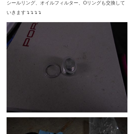
シールリング、オイルフィルター、Oリングも交換して
いきます↴↴↴↴