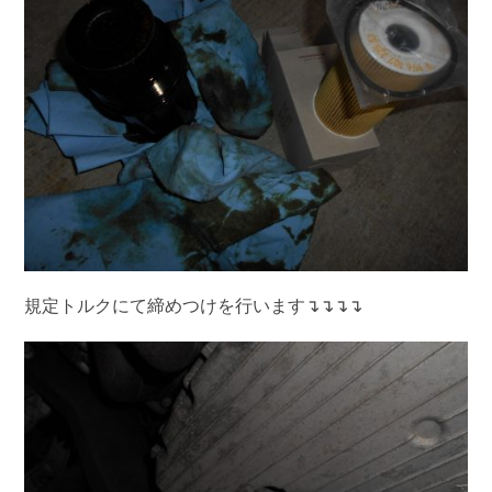
規定トルクにて締めつけを行います↴↴↴↴