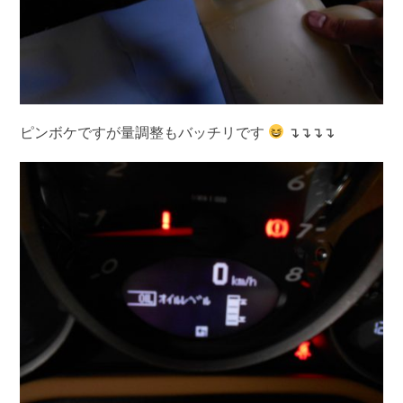
ピンボケですが量調整もバッチリです
↴↴↴↴