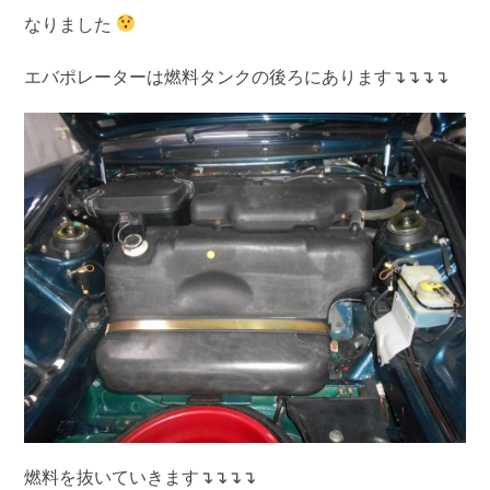
なりました
エバポレーターは燃料タンクの後ろにあります↴↴↴↴
燃料を抜いていきます↴↴↴↴