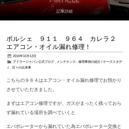
記事詳細
アフターサポート
パーツ販売
ポルシェ ９１１ ９６４ カレラ２
公式ブログ
エアコン・オイル漏れ修理！
2016年10月12日
会社概要
アドラージャパン公式ブログ
,
メンテナンス
,
修理事例の紹介 / ケーススタデ
ィ
,
日々の出来事
アクセス
こちらの９６４はエアコン・オイル漏れ修理でお預かり
お問い合わせ
させていただきました。
まずはエアコン修理ですが、ガスがまったく残っておら
ず漏れている場所を調べていくと
エバポレーターから漏れていた為エバポレーター交換と