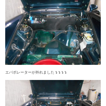
エバポレーターが外れました↴↴↴↴