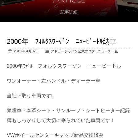
記事詳細
アフターサポート
パーツ販売
2000年 ﾌｫﾙｸｽﾜｰｹﾞﾝ ﾆｭｰﾋﾞｰﾄﾙ納車
公式ブログ
2015年04月02日
アドラージャパン公式ブログ
,
ニュース一覧
会社概要
2000年ﾓﾃﾞﾙ フォルクスワーゲン ニュービートル
アクセス
ワンオーナー・左ハンドル・ディーラー車
お問い合わせ
当社下取り車両です!
禁煙車・本革シート・サンルーフ・シートヒーター記録
簿もしっかりして大切に乗られていた車両です！
VWホイールセンターキャップ新品交換済み