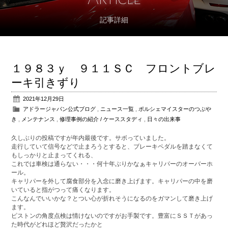
記事詳細
アフターサポート
パーツ販売
１９８３ｙ ９１１ＳＣ フロントブレ
公式ブログ
ーキ引きずり
2021年12月29日
会社概要
アドラージャパン公式ブログ
,
ニュース一覧
,
ポルシェマイスターのつぶや
き
,
メンテナンス
,
修理事例の紹介 / ケーススタディ
,
日々の出来事
アクセス
久しぶりの投稿ですが年内最後です。サボっていました。
走行していて信号などで止まろうとすると、ブレーキペダルを踏まなくて
お問い合わせ
もしっかりと止まってくれる、
これでは車検は通らない・・・何十年ぶりかなぁキャリパーのオーバーホ
ール。
キャリパーを外して腐食部分を入念に磨き上げます。キャリパーの中を磨
いていると指がつって痛くなります。
こんなんでいいかな？とつい心が折れそうになるのをガマンして磨き上げ
ます。
ピストンの角度点検は情けないのですがお手製です。豊富にＳＳＴがあっ
た時代がどれほど贅沢だったかと