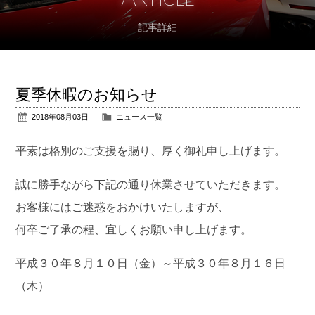
記事詳細
アフターサポート
パーツ販売
夏季休暇のお知らせ
公式ブログ
2018年08月03日
ニュース一覧
会社概要
平素は格別のご支援を賜り、厚く御礼申し上げます。
アクセス
誠に勝手ながら下記の通り休業させていただきます。
お客様にはご迷惑をおかけいたしますが、
お問い合わせ
何卒ご了承の程、宜しくお願い申し上げます。
平成３０年８月１０日（金）～平成３０年８月１６日
（木）